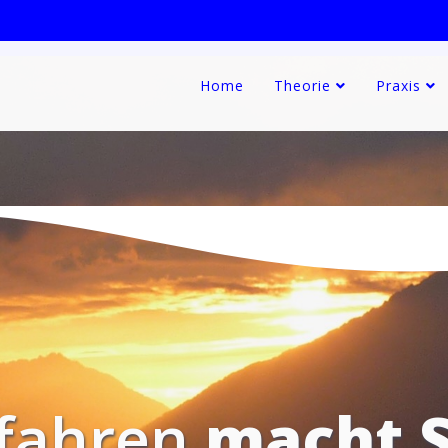
Home
Theorie
Praxis
 fahren
macht S