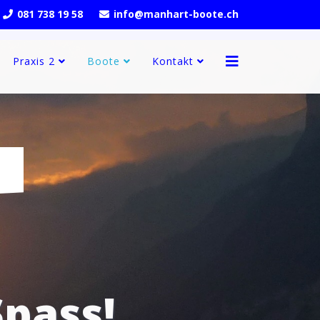
081 738 19 58
info@manhart-boote.ch
Praxis 2
Boote
Kontakt
pass!